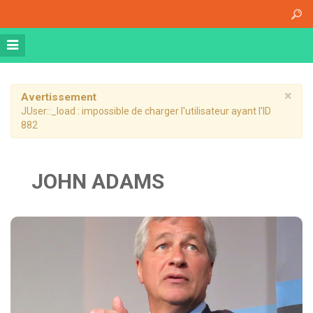
Accueil
A propos
Athena Medical Center (AMC)
Plateau Technique
×
Avertissement
JUser::_load : impossible de charger l'utilisateur ayant l'ID
Hospitalisation de jour
882
Hospitalisation complète
Dossier patient informatisé
JOHN ADAMS
Nos specialités
Imagerie Médicale
Médecine Nucléaire
Radiothérapie
Chirurgie