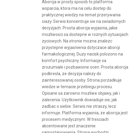
Aborcja w prosty sposob to platforma
wsparcia, ktora ma na celu dostep do
praktycznej wiedzy na temat przerywania
ciazy. Serwis koncentruje sie na swiadomych
decyzjach. Prosta aborcja wyjasnia, jakie
mozliwosci sa dostepne w roznych sytuacjach
zyciowych. Na stronie mozna znalezc
przystepne wyjasnienia dotyczace aborcji
farmakologicznej. Duzy nacisk polozono na
komfort psychiczny. Informacje sa
zrozumiale i pozbawione ocen. Prosta aborcja
podkresla, ze decyzja nalezy do
zainteresowanej osoby. Strona porzadkuje
wiedze w temacie przebiegu procesu.
Opisane sa zarowno mozliwe objawy, jak i
zalecenia. Uzytkownik dowiaduje sie, jak
zadbac o siebie. Serwis nie straszy, lecz
informuje. Platforma wyjasnia, ze aborcja jest
procesem medycznym. W tresciach
akcentowane jest znaczenie
samostanowienia. Strona wychodzi