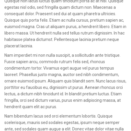
Quisque non lacus luctus quam tincidunt porta ac at nisl. Quisque
CONTACT
egestas nisl odio, sed fringilla quam dictum non. Maecenas a
consequat dolor. Praesent sed dui at quam pharetra ultricies.
Quisque quis porta felis. Etiam ac nulla cursus, pretium sapien ac,
euismod magna. Cras ut aliquam purus, a hendrerit libero. Etiam in
libero massa. Ut hendrerit nulla sed tellus rutrum dignissim. In hac
habitasse platea dictumst. Pellentesque lacinia pretium neque
placerat lacinia.
Nam imperdiet mi non nulla suscipit, a sollicitudin ante tristique.
Fusce sapien arcu, commodo rutrum felis sed, rhoncus
condimentum tortor. Vivamus eget augue vel purus tempus
laoreet. Phasellus justo magna, auctor sed nibh condimentum,
ornare euismod ipsum. Aliquam quis blandit sem. Nunc lacus risus,
porttitor eu faucibus eu, dignissim ut purus. Aenean rhoncus orci
lectus, a dictum nibh tincidunt id. In blandit pretium luctus. Etiam
fringilla, orci sed dictum varius, purus enim adipiscing massa, at
hendrerit quam elit ac purus.
Nam bibendum lacus sed orci elementum lobortis. Quisque
scelerisque, mauris sed sodales egestas, ipsum neque semper
ante, sed sodales quam augue a elit. Donec vitae dolor vitae nulla