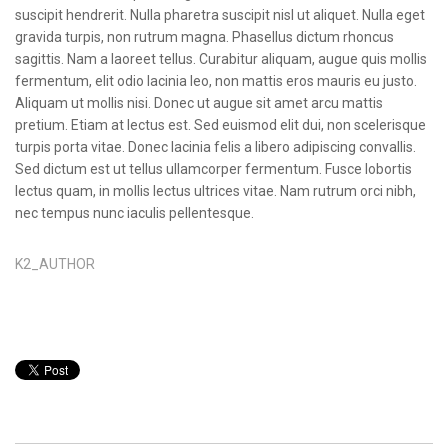
suscipit hendrerit. Nulla pharetra suscipit nisl ut aliquet. Nulla eget
gravida turpis, non rutrum magna. Phasellus dictum rhoncus
sagittis. Nam a laoreet tellus. Curabitur aliquam, augue quis mollis
fermentum, elit odio lacinia leo, non mattis eros mauris eu justo.
Aliquam ut mollis nisi. Donec ut augue sit amet arcu mattis
pretium. Etiam at lectus est. Sed euismod elit dui, non scelerisque
turpis porta vitae. Donec lacinia felis a libero adipiscing convallis.
Sed dictum est ut tellus ullamcorper fermentum. Fusce lobortis
lectus quam, in mollis lectus ultrices vitae. Nam rutrum orci nibh,
nec tempus nunc iaculis pellentesque.
K2_AUTHOR