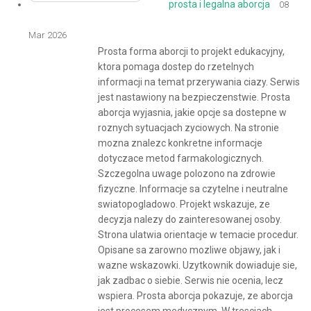
prosta i legalna aborcja
08
Mar 2026
Prosta forma aborcji to projekt edukacyjny,
ktora pomaga dostep do rzetelnych
informacji na temat przerywania ciazy. Serwis
jest nastawiony na bezpieczenstwie. Prosta
aborcja wyjasnia, jakie opcje sa dostepne w
roznych sytuacjach zyciowych. Na stronie
mozna znalezc konkretne informacje
dotyczace metod farmakologicznych.
Szczegolna uwage polozono na zdrowie
fizyczne. Informacje sa czytelne i neutralne
swiatopogladowo. Projekt wskazuje, ze
decyzja nalezy do zainteresowanej osoby.
Strona ulatwia orientacje w temacie procedur.
Opisane sa zarowno mozliwe objawy, jak i
wazne wskazowki. Uzytkownik dowiaduje sie,
jak zadbac o siebie. Serwis nie ocenia, lecz
wspiera. Prosta aborcja pokazuje, ze aborcja
jest procesem medycznym. W tresciach