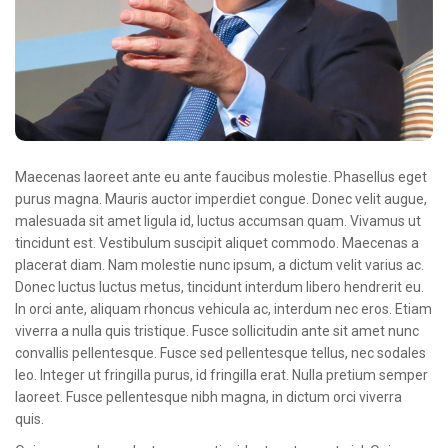
Oncologie Médicale
Anapath
Biologie
Patients
Professionnels
Maecenas laoreet ante eu ante faucibus molestie. Phasellus eget
Formulaires et fiches techniques
purus magna. Mauris auctor imperdiet congue. Donec velit augue,
malesuada sit amet ligula id, luctus accumsan quam. Vivamus ut
Consultations
tincidunt est. Vestibulum suscipit aliquet commodo. Maecenas a
placerat diam. Nam molestie nunc ipsum, a dictum velit varius ac.
Nouvelles techniques à AMC
Donec luctus luctus metus, tincidunt interdum libero hendrerit eu.
Activités et agenda scientifiques
In orci ante, aliquam rhoncus vehicula ac, interdum nec eros. Etiam
viverra a nulla quis tristique. Fusce sollicitudin ante sit amet nunc
Formation continue
convallis pellentesque. Fusce sed pellentesque tellus, nec sodales
leo. Integer ut fringilla purus, id fringilla erat. Nulla pretium semper
Documentation
laoreet. Fusce pellentesque nibh magna, in dictum orci viverra
quis.
Galerie