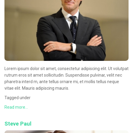
Oncologie Médicale
Anapath
Biologie
Patients
Professionnels
Formulaires et fiches techniques
Lorem ipsum dolor sit amet, consectetur adipiscing elit. Ut volutpat
Consultations
rutrum eros sit amet sollicitudin. Suspendisse pulvinar, velit nec
Nouvelles techniques à AMC
pharetra interd m, ante tellus ornare mi, et mollis tellus neque
vitae elit. Mauris adipiscing mauris.
Activités et agenda scientifiques
Tagged under
Formation continue
Read more...
Documentation
Steve Paul
Galerie