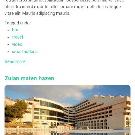
rutrum eros sit amet sollicitudin. Suspendisse pulvinar, velit nec
pharetra interd m, ante tellus ornare mi, et mollis tellus neque
vitae elit. Mauris adipiscing mauris.
Tagged under
bar
travel
video
smartaddons
Read more...
Zulan maten hazen