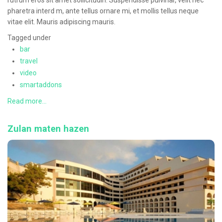
rutrum eros sit amet sollicitudin. Suspendisse pulvinar, velit nec
pharetra interd m, ante tellus ornare mi, et mollis tellus neque
vitae elit. Mauris adipiscing mauris.
Tagged under
bar
travel
video
smartaddons
Read more...
Zulan maten hazen