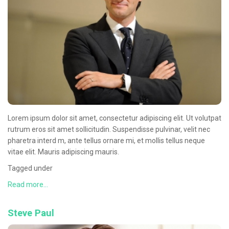
Oncologie Médicale
Anapath
Biologie
Patients
Professionnels
Formulaires et fiches techniques
Lorem ipsum dolor sit amet, consectetur adipiscing elit. Ut volutpat
Consultations
rutrum eros sit amet sollicitudin. Suspendisse pulvinar, velit nec
Nouvelles techniques à AMC
pharetra interd m, ante tellus ornare mi, et mollis tellus neque
vitae elit. Mauris adipiscing mauris.
Activités et agenda scientifiques
Tagged under
Formation continue
Read more...
Documentation
Steve Paul
Galerie