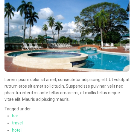
Lorem ipsum dolor sit amet, consectetur adipiscing elit. Ut volutpat
rutrum eros sit amet sollicitudin. Suspendisse pulvinar, velit nec
pharetra interd m, ante tellus ornare mi, et mollis tellus neque
vitae elit. Mauris adipiscing mauris.
Tagged under
bar
travel
hotel