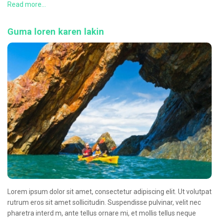
CONTACT
Read more...
Guma loren karen lakin
Lorem ipsum dolor sit amet, consectetur adipiscing elit. Ut volutpat
rutrum eros sit amet sollicitudin. Suspendisse pulvinar, velit nec
pharetra interd m, ante tellus ornare mi, et mollis tellus neque