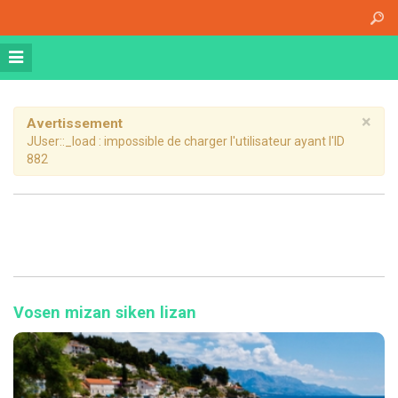
Accueil
A propos
Athena Medical Center (AMC)
Plateau Technique
×
Avertissement
JUser::_load : impossible de charger l'utilisateur ayant l'ID
Hospitalisation de jour
882
Hospitalisation complète
Dossier patient informatisé
Nos specialités
Imagerie Médicale
Médecine Nucléaire
Vosen mizan siken lizan
Radiothérapie
Chirurgie