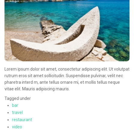
Oncologie Médicale
Anapath
Biologie
Patients
Professionnels
Formulaires et fiches techniques
Lorem ipsum dolor sit amet, consectetur adipiscing elit. Ut volutpat
Consultations
rutrum eros sit amet sollicitudin. Suspendisse pulvinar, velit nec
Nouvelles techniques à AMC
pharetra interd m, ante tellus ornare mi, et mollis tellus neque
vitae elit. Mauris adipiscing mauris.
Activités et agenda scientifiques
Tagged under
Formation continue
bar
travel
Documentation
restaurant
Galerie
video