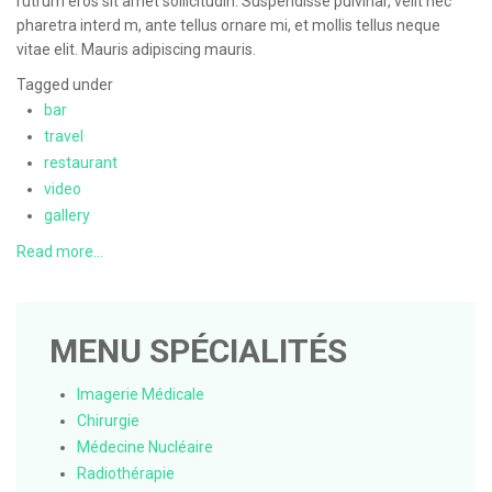
rutrum eros sit amet sollicitudin. Suspendisse pulvinar, velit nec
pharetra interd m, ante tellus ornare mi, et mollis tellus neque
vitae elit. Mauris adipiscing mauris.
Tagged under
bar
travel
restaurant
video
gallery
Read more...
MENU SPÉCIALITÉS
Imagerie Médicale
Chirurgie
Médecine Nucléaire
Radiothérapie